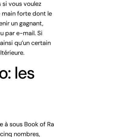
 si vous voulez
 main forte dont le
enir un gagnant,
u par e-mail. Si
insi qu’un certain
térieure.
: les
ne à sous Book of Ra
t-cinq nombres,