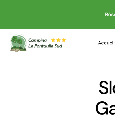
Passer
au
Rés
contenu
Accueil
Sl
Ga