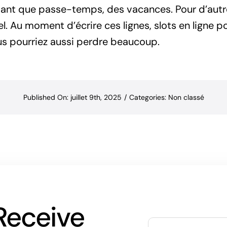
tant que passe-temps, des vacances. Pour d’autr
iel. Au moment d’écrire ces lignes, slots en ligne p
us pourriez aussi perdre beaucoup.
Published On: juillet 9th, 2025
/
Categories: Non classé
Receive