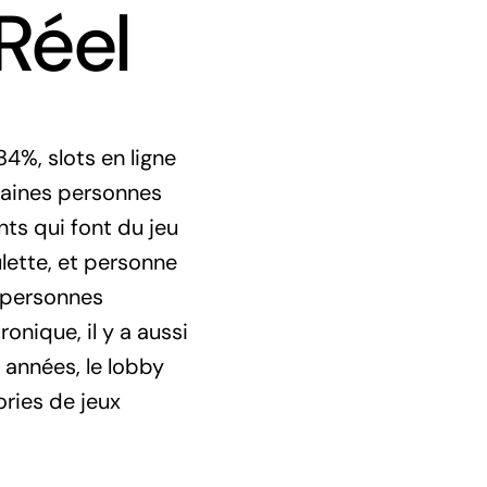
Réel
4%, slots en ligne
rtaines personnes
ts qui font du jeu
ulette, et personne
s personnes
onique, il y a aussi
 années, le lobby
ries de jeux