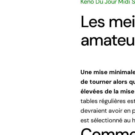
Keno Du Jour Midi S
Les mei
amateur
Une mise minimale
de tourner alors q
élevées de la mis
tables régulières es
devraient avoir en 
est sélectionné au 
Commen