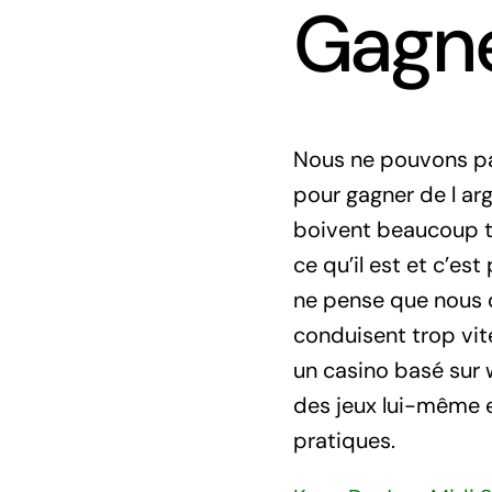
Gagne
Nous ne pouvons pas
pour gagner de l arg
boivent beaucoup tr
ce qu’il est et c’es
ne pense que nous d
conduisent trop vite
un casino basé sur w
des jeux lui-même e
pratiques.