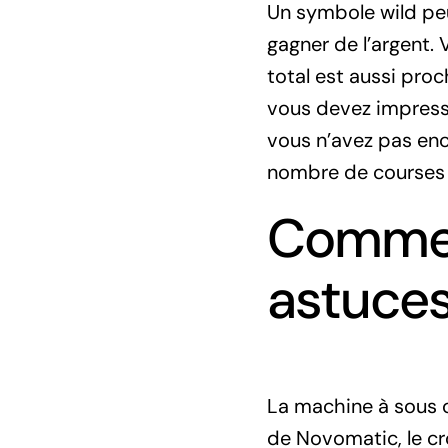
Un symbole wild peu
gagner de l’argent. 
total est aussi pro
vous devez impressio
vous n’avez pas enc
nombre de courses a
Comment
astuces
La machine à sous o
de Novomatic, le cr