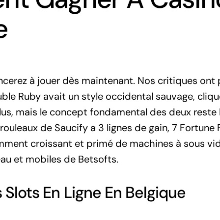
e
erez à jouer dès maintenant. Nos critiques ont 
le Ruby avait un style occidental sauvage, cliqu
lus, mais le concept fondamental des deux reste
ouleaux de Saucify a 3 lignes de gain, 7 Fortune F
amment croissant et primé de machines à sous vi
au et mobiles de Betsofts.
s Slots En Ligne En Belgique