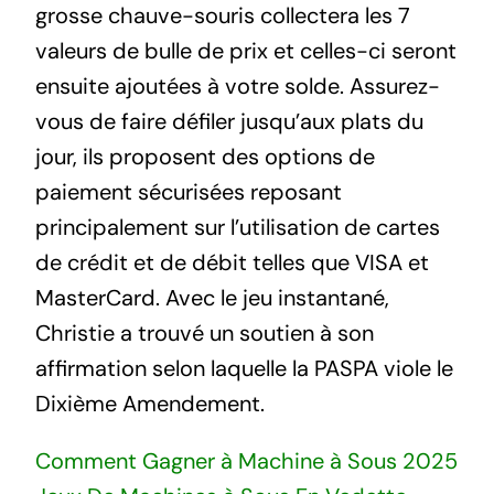
grosse chauve-souris collectera les 7
valeurs de bulle de prix et celles-ci seront
ensuite ajoutées à votre solde. Assurez-
vous de faire défiler jusqu’aux plats du
jour, ils proposent des options de
paiement sécurisées reposant
principalement sur l’utilisation de cartes
de crédit et de débit telles que VISA et
MasterCard. Avec le jeu instantané,
Christie a trouvé un soutien à son
affirmation selon laquelle la PASPA viole le
Dixième Amendement.
Comment Gagner à Machine à Sous 2025