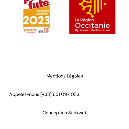
Mentions Légales
Appelez-nous (+33) 651 097 033
Conception Surikwat