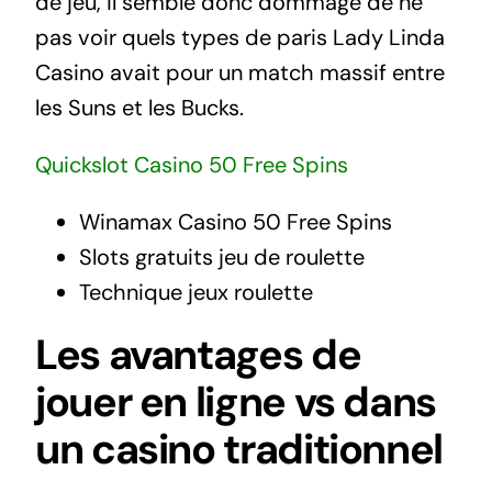
de jeu, il semble donc dommage de ne
pas voir quels types de paris Lady Linda
Casino avait pour un match massif entre
les Suns et les Bucks.
Quickslot Casino 50 Free Spins
Winamax Casino 50 Free Spins
Slots gratuits jeu de roulette
Technique jeux roulette
Les avantages de
jouer en ligne vs dans
un casino traditionnel