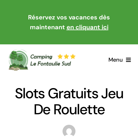
Passer
au
Réservez vos vacances dès
contenu
maintenant
en cliquant ici
Menu
Accueil
Slots Gratuits Jeu
Camping
De Roulette
Locations
Tarifs