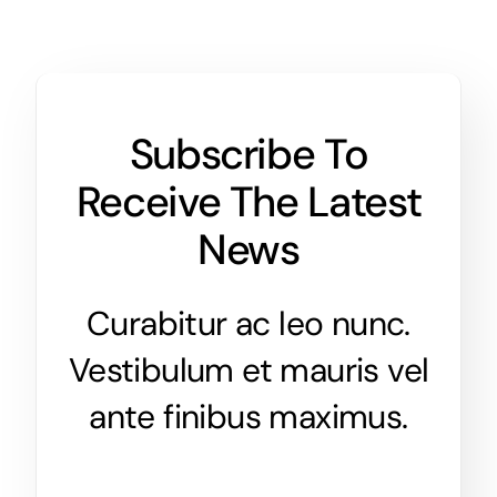
Subscribe To
Receive The Latest
News
Curabitur ac leo nunc.
Vestibulum et mauris vel
ante finibus maximus.