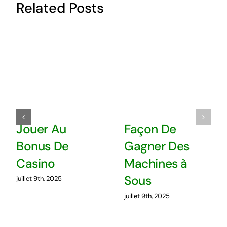
Related Posts
Jouer Au
Façon De
Bonus De
Gagner Des
Casino
Machines à
Sous
juillet 9th, 2025
juillet 9th, 2025