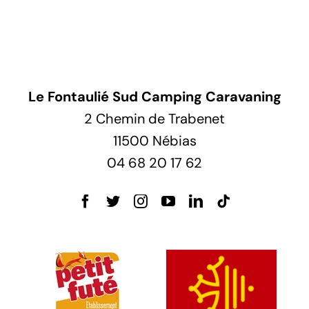
Le Fontaulié Sud Camping Caravaning
2 Chemin de Trabenet
11500 Nébias
04 68 20 17 62