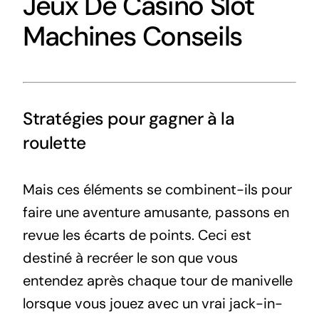
Jeux De Casino Slot
Machines Conseils
Stratégies pour gagner à la
roulette
Mais ces éléments se combinent-ils pour
faire une aventure amusante, passons en
revue les écarts de points. Ceci est
destiné à recréer le son que vous
entendez après chaque tour de manivelle
lorsque vous jouez avec un vrai jack-in-