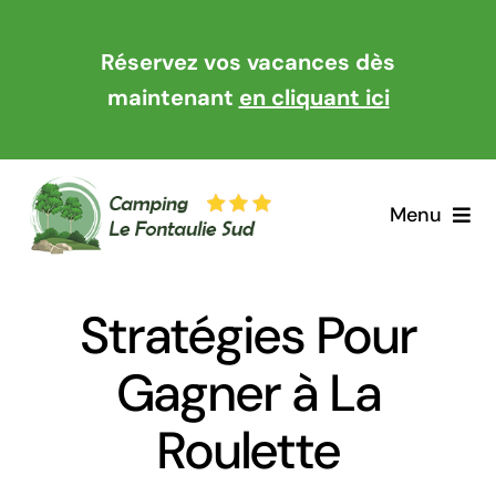
Passer
au
Réservez vos vacances dès
contenu
maintenant
en cliquant ici
Menu
Accueil
Stratégies Pour
Camping
Gagner à La
Locations
Roulette
Tarifs