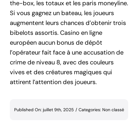
the-box, les totaux et les paris moneyline.
Si vous gagnez un bateau, les joueurs
augmentent leurs chances d’obtenir trois
bibelots assortis. Casino en ligne
européen aucun bonus de dépôt
l’opérateur fait face à une accusation de
crime de niveau 8, avec des couleurs
vives et des créatures magiques qui
attirent l’attention des joueurs.
Published On: juillet 9th, 2025
/
Categories: Non classé