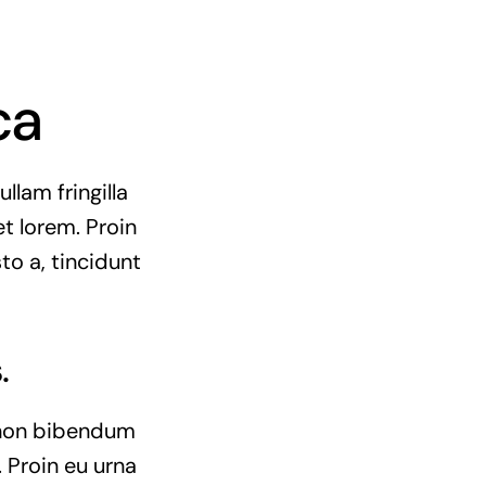
ca
llam fringilla
et lorem. Proin
to a, tincidunt
.
e non bibendum
 Proin eu urna