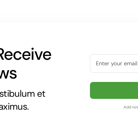
Receive
ews
stibulum et
aximus.
Add not