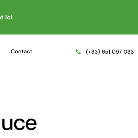
t ici
Contact
(+33) 651 097 033
duce