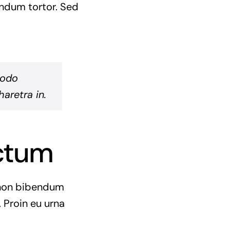
endum tortor. Sed
modo
aretra in.
ictum
e non bibendum
 Proin eu urna