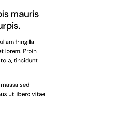
pis mauris
urpis.
llam fringilla
et lorem. Proin
to a, tincidunt
la massa sed
us ut libero vitae