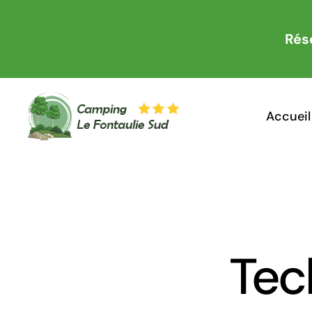
Passer
au
Rés
contenu
Accueil
Tec