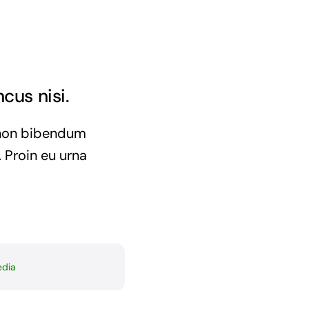
cus nisi.
e non bibendum
 Proin eu urna
edia